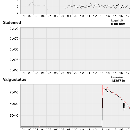
koguhulk
Sademed
0.00 mm
keskmine
Valgustatus
14367 lx