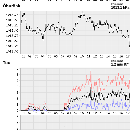
keskmine
Õhurõhk
1013.1 hPa
keskmine
Tuul
1.2 m/s
87°