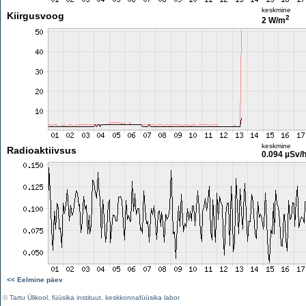
keskmine
Kiirgusvoog
2
2 W/m
keskmine
Radioaktiivsus
0.094 µSv/
<< Eelmine päev
©
Tartu Ülikool
,
füüsika instituut
,
keskkonnafüüsika labor