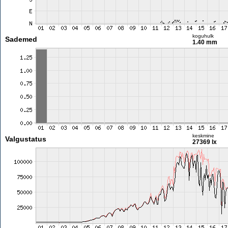
koguhulk
Sademed
1.40 mm
keskmine
Valgustatus
27369 lx