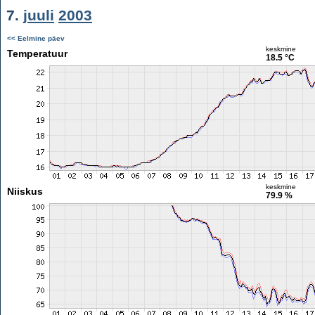
7.
juuli
2003
<< Eelmine päev
keskmine
Temperatuur
18.5 °C
keskmine
Niiskus
79.9 %