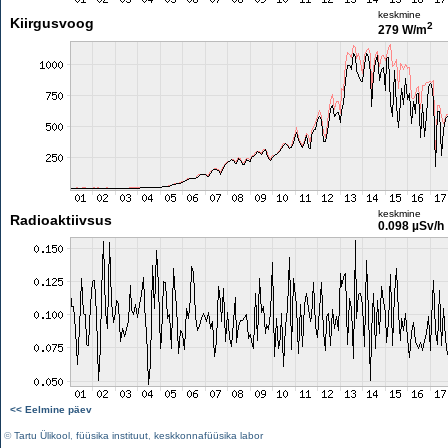
keskmine
Kiirgusvoog
2
279 W/m
keskmine
Radioaktiivsus
0.098 µSv/h
<< Eelmine päev
©
Tartu Ülikool
,
füüsika instituut
,
keskkonnafüüsika labor