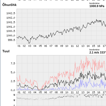
keskmine
Õhurõhk
1000.9 hPa
keskmine
Tuul
2.1 m/s
333°