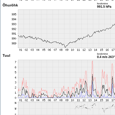
keskmine
Õhurõhk
991.5 hPa
keskmine
Tuul
0.4 m/s
263°