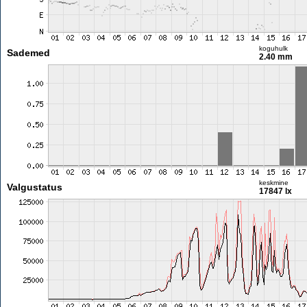
koguhulk
Sademed
2.40 mm
keskmine
Valgustatus
17847 lx