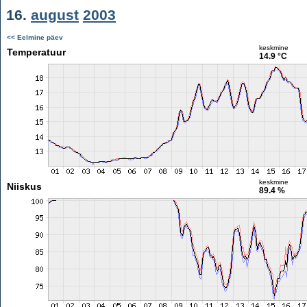
16.
august
2003
<< Eelmine päev
keskmine
Temperatuur
14.9 °C
keskmine
Niiskus
89.4 %