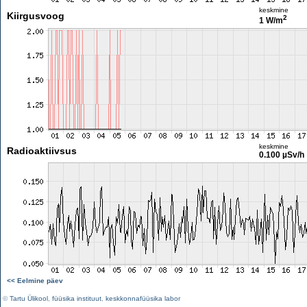
keskmine
Kiirgusvoog
2
1 W/m
keskmine
Radioaktiivsus
0.100 µSv/h
<< Eelmine päev
©
Tartu Ülikool
,
füüsika instituut
,
keskkonnafüüsika labor