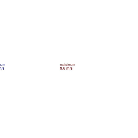
mum
maksimum
m/s
9.6 m/s