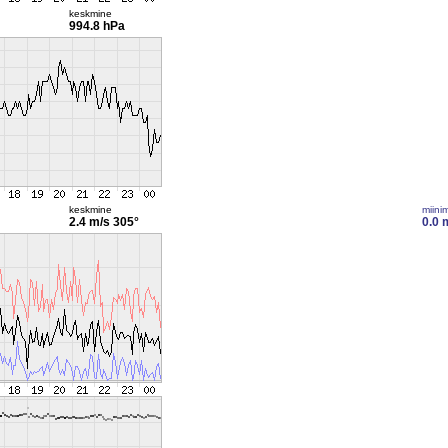
keskmine
994.8 hPa
keskmine
miini
2.4 m/s
305°
0.0 