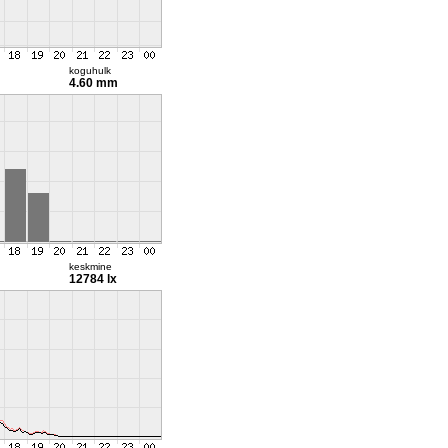
koguhulk
4.60 mm
keskmine
12784 lx