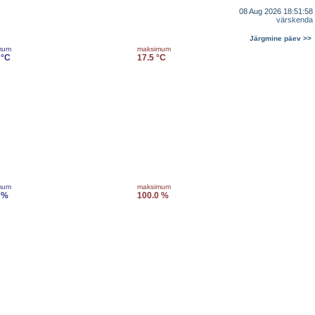
08 Aug 2026 18:51:58
värskenda
Järgmine päev >>
mum
maksimum
 °C
17.5 °C
mum
maksimum
 %
100.0 %