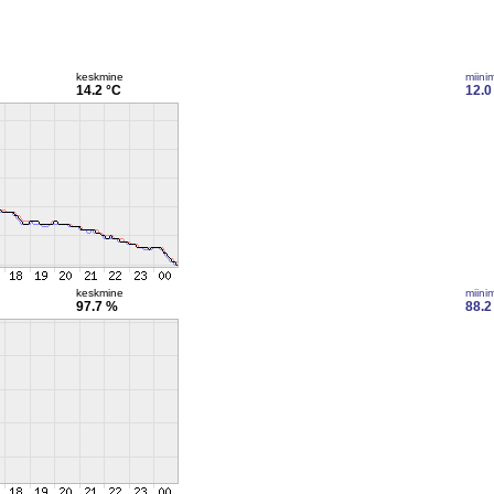
keskmine
miini
14.2 °C
12.0
keskmine
miini
97.7 %
88.2