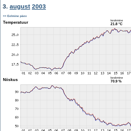
3.
august
2003
<< Eelmine päev
keskmine
Temperatuur
21.8 °C
keskmine
Niiskus
70.9 %