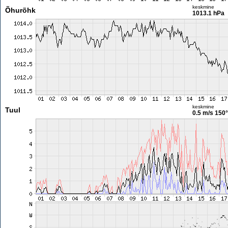
keskmine
Õhurõhk
1013.1 hPa
keskmine
Tuul
0.5 m/s
150°