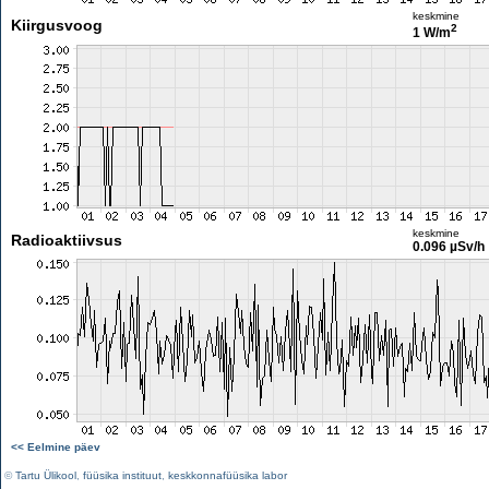
keskmine
Kiirgusvoog
2
1 W/m
keskmine
Radioaktiivsus
0.096 µSv/h
<< Eelmine päev
©
Tartu Ülikool
,
füüsika instituut
,
keskkonnafüüsika labor