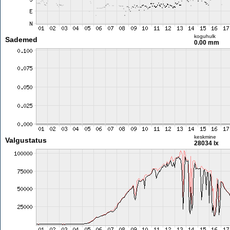
koguhulk
Sademed
0.00 mm
keskmine
Valgustatus
28034 lx