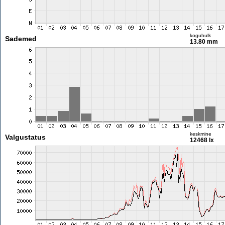
koguhulk
Sademed
13.80 mm
keskmine
Valgustatus
12468 lx