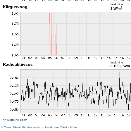
keskmine
Kiirgusvoog
2
1 W/m
keskmine
Radioaktiivsus
0.100 µSv/h
<< Eelmine päev
©
Tartu Ülikool
,
füüsika instituut
,
keskkonnafüüsika labor