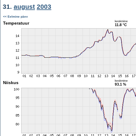
31.
august
2003
<< Eelmine päev
keskmine
Temperatuur
11.8 °C
keskmine
Niiskus
93.1 %