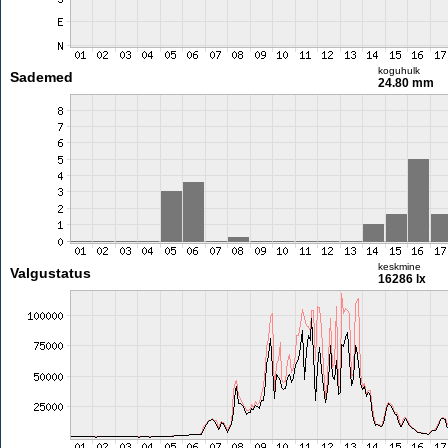
koguhulk
Sademed
24.80 mm
keskmine
Valgustatus
16286 lx