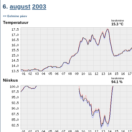
6.
august
2003
<< Eelmine päev
keskmine
Temperatuur
15.3 °C
keskmine
Niiskus
94.1 %