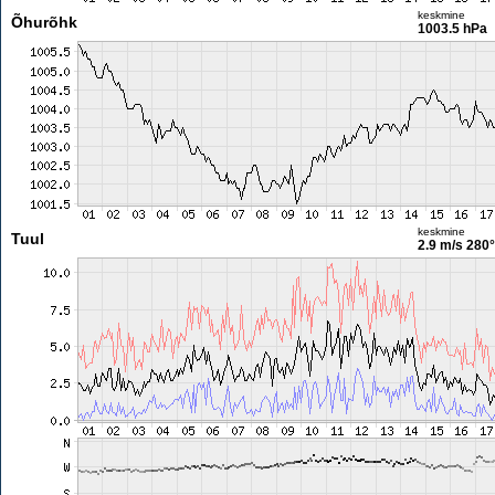
keskmine
Õhurõhk
1003.5 hPa
keskmine
Tuul
2.9 m/s
280°