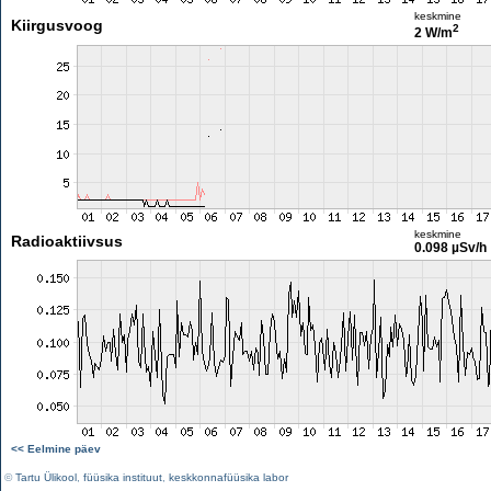
keskmine
Kiirgusvoog
2
2 W/m
keskmine
Radioaktiivsus
0.098 µSv/h
<< Eelmine päev
©
Tartu Ülikool
,
füüsika instituut
,
keskkonnafüüsika labor