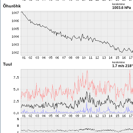
keskmine
Õhurõhk
1003.6 hPa
keskmine
Tuul
1.7 m/s
218°