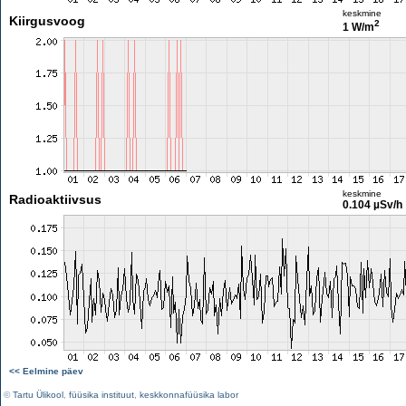
keskmine
Kiirgusvoog
2
1 W/m
keskmine
Radioaktiivsus
0.104 µSv/h
<< Eelmine päev
©
Tartu Ülikool
,
füüsika instituut
,
keskkonnafüüsika labor