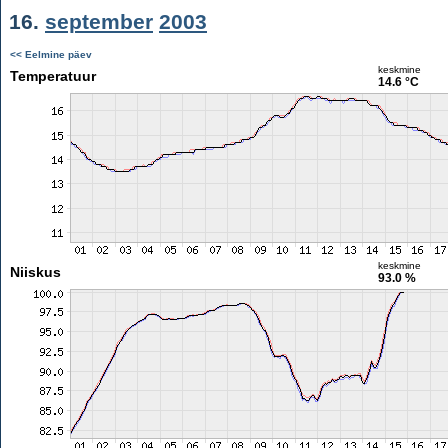
16.
september
2003
<< Eelmine päev
keskmine
Temperatuur
14.6 °C
keskmine
Niiskus
93.0 %