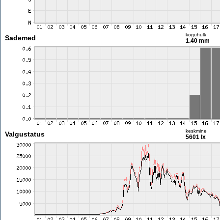
koguhulk
Sademed
1.40 mm
keskmine
Valgustatus
5601 lx