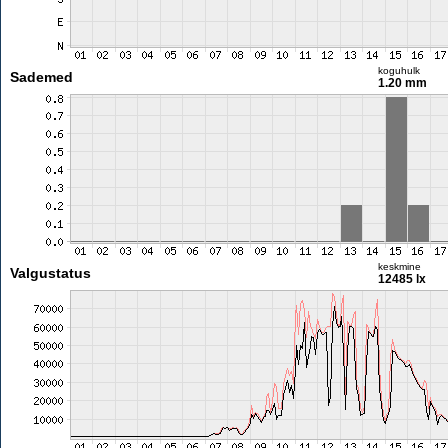
koguhulk
Sademed
1.20 mm
keskmine
Valgustatus
12485 lx