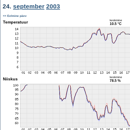
24.
september
2003
<< Eelmine päev
keskmine
Temperatuur
10.5 °C
keskmine
Niiskus
78.5 %