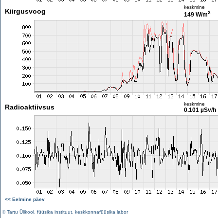
keskmine
Kiirgusvoog
2
149 W/m
keskmine
Radioaktiivsus
0.101 µSv/h
<< Eelmine päev
©
Tartu Ülikool
,
füüsika instituut
,
keskkonnafüüsika labor