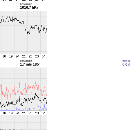
keskmine
1016.7 hPa
keskmine
miini
1.7 m/s
185°
0.0 