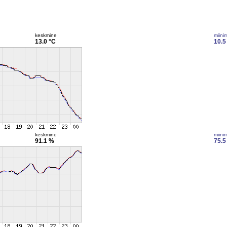
keskmine
miini
13.0 °C
10.5
keskmine
miini
91.1 %
75.5