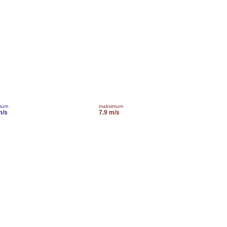
mum
maksimum
m/s
7.9 m/s