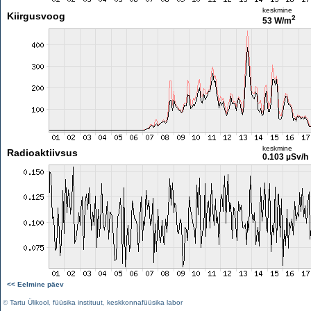
keskmine
Kiirgusvoog
2
53 W/m
keskmine
Radioaktiivsus
0.103 µSv/h
<< Eelmine päev
©
Tartu Ülikool
,
füüsika instituut
,
keskkonnafüüsika labor