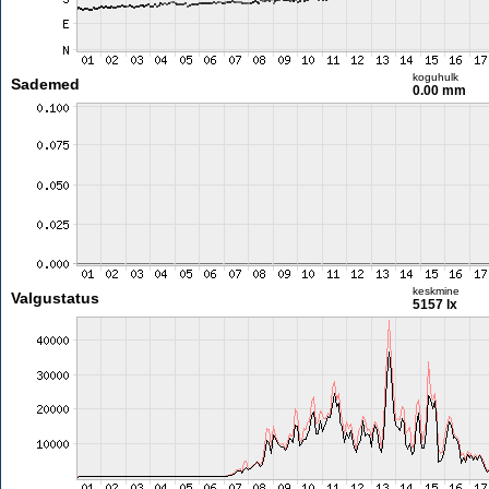
koguhulk
Sademed
0.00 mm
keskmine
Valgustatus
5157 lx