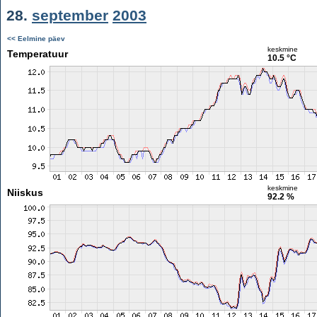
28.
september
2003
<< Eelmine päev
keskmine
Temperatuur
10.5 °C
keskmine
Niiskus
92.2 %