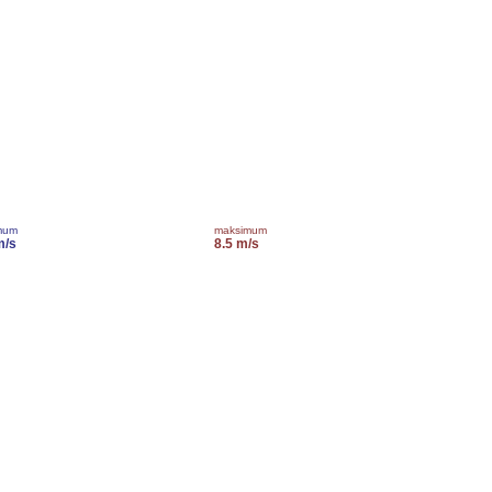
mum
maksimum
m/s
8.5 m/s