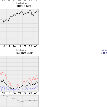
keskmine
1011.3 hPa
keskmine
miini
0.9 m/s
320°
0.0 