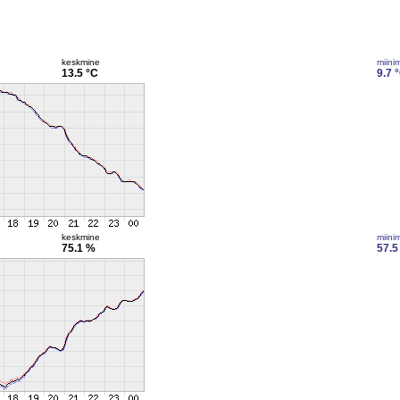
keskmine
miini
13.5 °C
9.7 
keskmine
miini
75.1 %
57.5