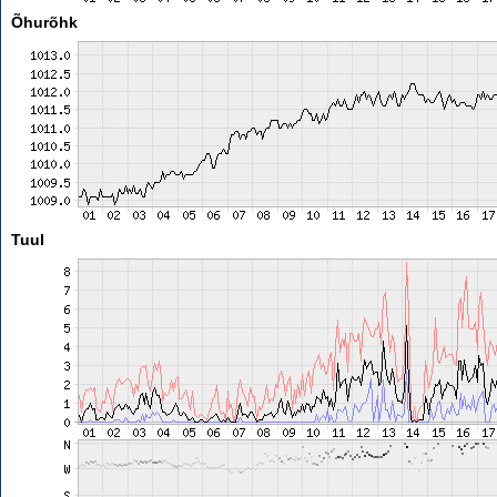
Õhurõhk
Tuul