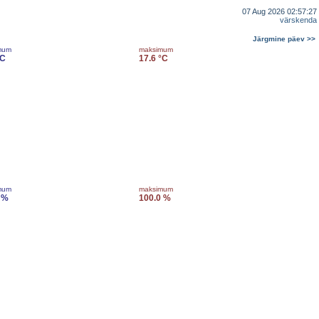
07 Aug 2026 02:57:27
värskenda
Järgmine päev >>
mum
maksimum
°C
17.6 °C
mum
maksimum
 %
100.0 %