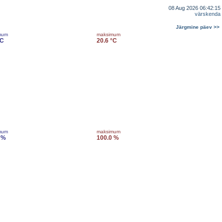
08 Aug 2026 06:42:15
värskenda
Järgmine päev >>
mum
maksimum
°C
20.6 °C
mum
maksimum
 %
100.0 %