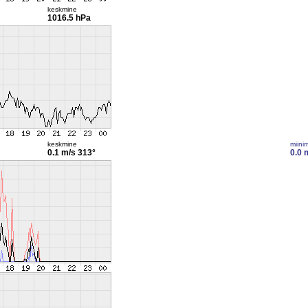
keskmine
1016.5 hPa
keskmine
miini
0.1 m/s
313°
0.0 