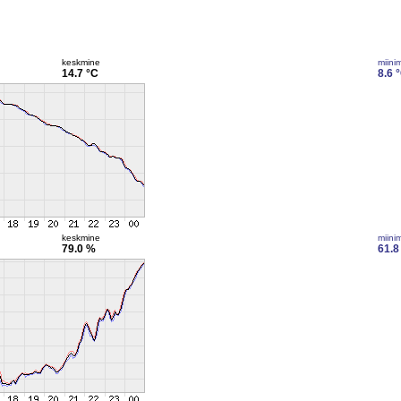
keskmine
miini
14.7 °C
8.6 
keskmine
miini
79.0 %
61.8