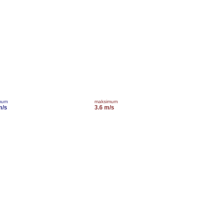
mum
maksimum
m/s
3.6 m/s