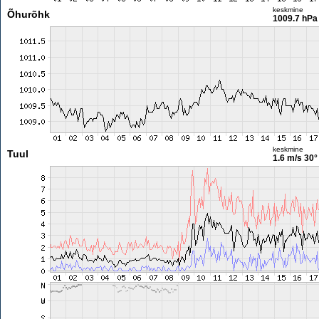
keskmine
Õhurõhk
1009.7 hPa
keskmine
Tuul
1.6 m/s
30°