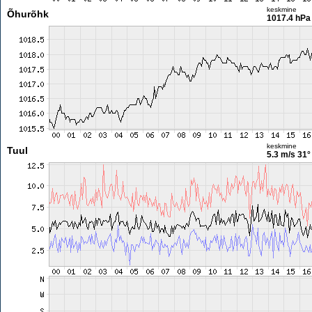
keskmine
Õhurõhk
1017.4 hPa
keskmine
Tuul
5.3 m/s
31°