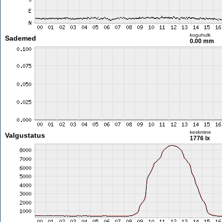
koguhulk
Sademed
0.00 mm
keskmine
Valgustatus
1776 lx