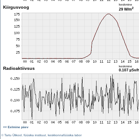
keskmine
Kiirgusvoog
2
29 W/m
keskmine
Radioaktiivsus
0.107 µSv/
<< Eelmine päev
©
Tartu Ülikool
,
füüsika instituut
,
keskkonnafüüsika labor