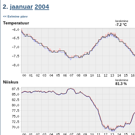
2.
jaanuar
2004
<< Eelmine päev
keskmine
Temperatuur
-7.2 °C
keskmine
Niiskus
81.3 %