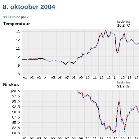
8.
oktoober
2004
<< Eelmine päev
keskmine
Temperatuur
10.2 °C
keskmine
Niiskus
91.7 %