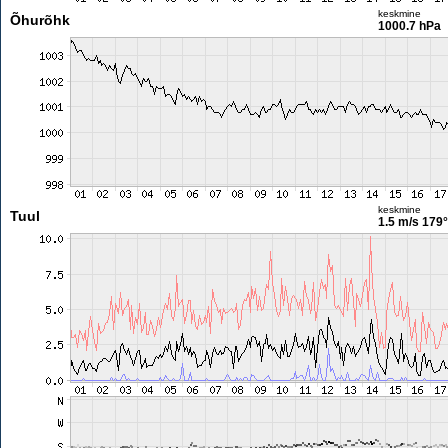
keskmine
Õhurõhk
1000.7 hPa
keskmine
Tuul
1.5 m/s
179°