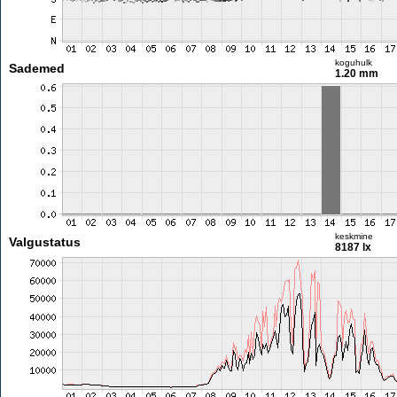
koguhulk
Sademed
1.20 mm
keskmine
Valgustatus
8187 lx