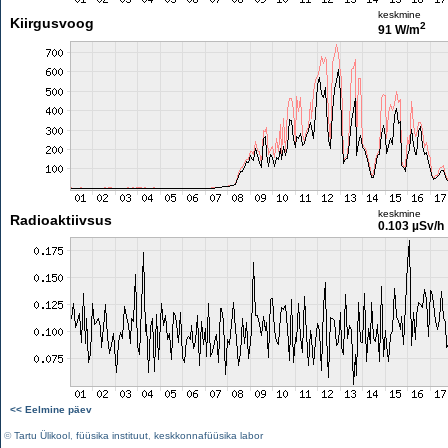
keskmine
Kiirgusvoog
2
91 W/m
keskmine
Radioaktiivsus
0.103 µSv/h
<< Eelmine päev
©
Tartu Ülikool
,
füüsika instituut
,
keskkonnafüüsika labor