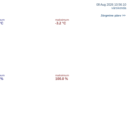
08 Aug 2026 10:56:10
värskenda
Järgmine päev >>
mum
maksimum
 °C
-3.2 °C
mum
maksimum
 %
100.0 %