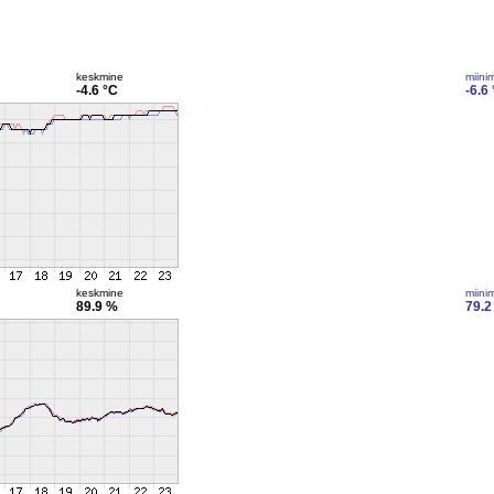
keskmine
miini
-4.6 °C
-6.6
keskmine
miini
89.9 %
79.2