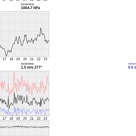
keskmine
1004.7 hPa
keskmine
miini
1.5 m/s
277°
0.0 