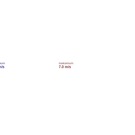
mum
maksimum
m/s
7.0 m/s