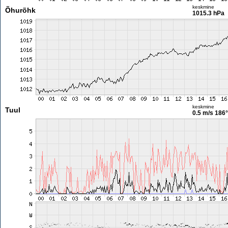
keskmine
Õhurõhk
1015.3 hPa
keskmine
Tuul
0.5 m/s
186°