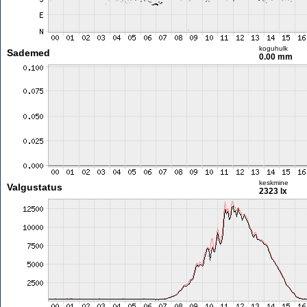
koguhulk
Sademed
0.00 mm
keskmine
Valgustatus
2323 lx