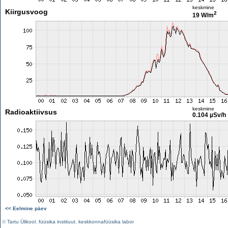
keskmine
Kiirgusvoog
2
19 W/m
keskmine
Radioaktiivsus
0.104 µSv/h
<< Eelmine päev
©
Tartu Ülikool
,
füüsika instituut
,
keskkonnafüüsika labor