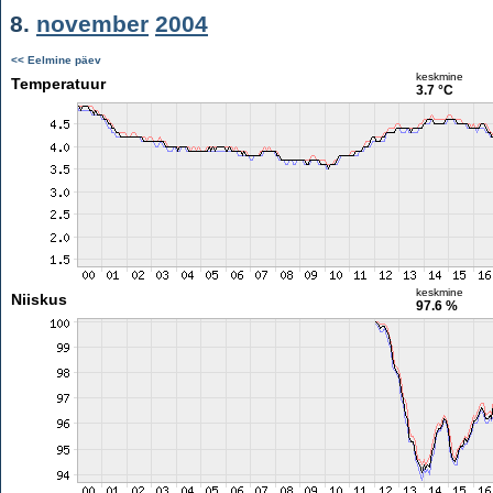
8.
november
2004
<< Eelmine päev
keskmine
Temperatuur
3.7 °C
keskmine
Niiskus
97.6 %