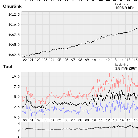
keskmine
Õhurõhk
1006.9 hPa
keskmine
Tuul
3.8 m/s
296°