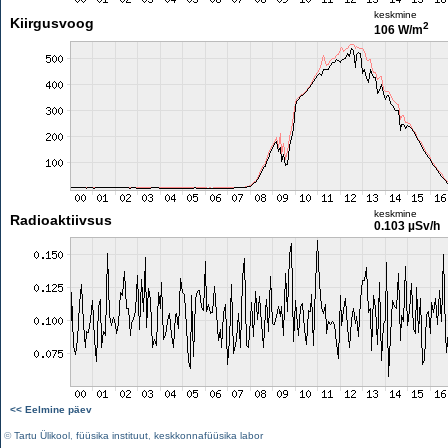
keskmine
Kiirgusvoog
2
106 W/m
keskmine
Radioaktiivsus
0.103 µSv/h
<< Eelmine päev
©
Tartu Ülikool
,
füüsika instituut
,
keskkonnafüüsika labor