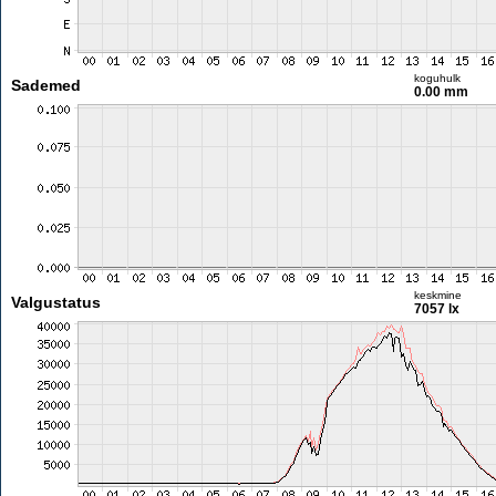
koguhulk
Sademed
0.00 mm
keskmine
Valgustatus
7057 lx