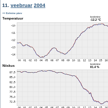
11.
veebruar
2004
<< Eelmine päev
keskmine
Temperatuur
-12.2 °C
keskmine
Niiskus
81.4 %