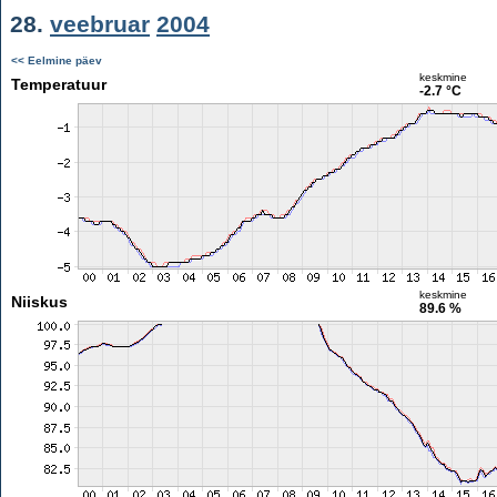
28.
veebruar
2004
<< Eelmine päev
keskmine
Temperatuur
-2.7 °C
keskmine
Niiskus
89.6 %