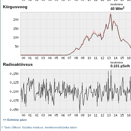
keskmine
Kiirgusvoog
2
40 W/m
keskmine
Radioaktiivsus
0.101 µSv/h
<< Eelmine päev
©
Tartu Ülikool
,
füüsika instituut
,
keskkonnafüüsika labor