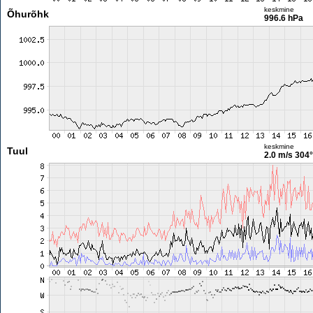
keskmine
Õhurõhk
996.6 hPa
keskmine
Tuul
2.0 m/s
304°