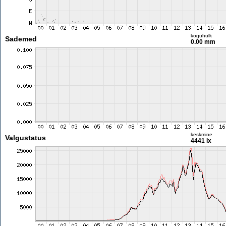
koguhulk
Sademed
0.00 mm
keskmine
Valgustatus
4441 lx