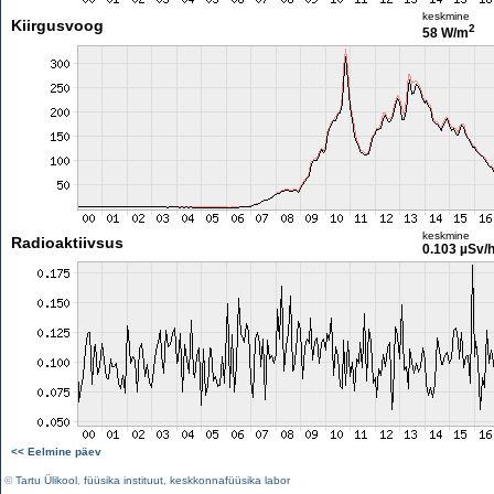
keskmine
Kiirgusvoog
2
58 W/m
keskmine
Radioaktiivsus
0.103 µSv/
<< Eelmine päev
©
Tartu Ülikool
,
füüsika instituut
,
keskkonnafüüsika labor