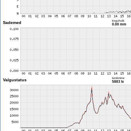
koguhulk
Sademed
0.00 mm
keskmine
Valgustatus
5883 lx