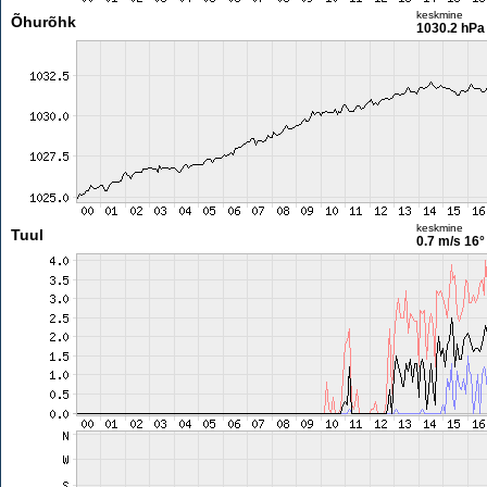
keskmine
Õhurõhk
1030.2 hPa
keskmine
Tuul
0.7 m/s
16°