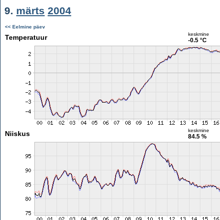
9.
märts
2004
<< Eelmine päev
keskmine
Temperatuur
-0.5 °C
keskmine
Niiskus
84.5 %