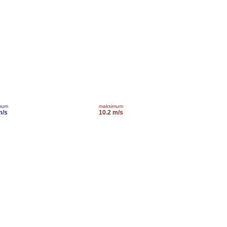
mum
maksimum
m/s
10.2 m/s