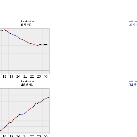
keskmine
miini
6.5 °C
-0.9
keskmine
miini
48.6 %
34.5