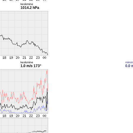
keskmine
1014.2 hPa
keskmine
miini
1.0 m/s
173°
0.0 