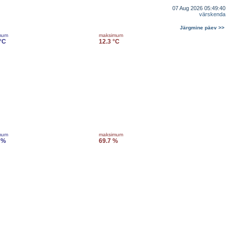
07 Aug 2026 05:49:40
värskenda
Järgmine päev >>
mum
maksimum
 °C
12.3 °C
mum
maksimum
 %
69.7 %