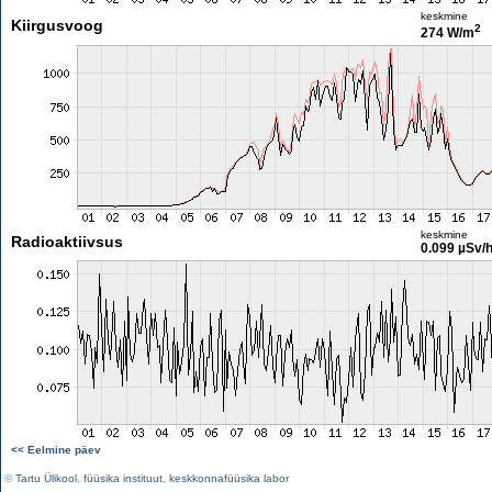
keskmine
Kiirgusvoog
2
274 W/m
keskmine
Radioaktiivsus
0.099 µSv/
<< Eelmine päev
©
Tartu Ülikool
,
füüsika instituut
,
keskkonnafüüsika labor