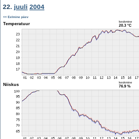
22.
juuli
2004
<< Eelmine päev
keskmine
Temperatuur
20.3 °C
keskmine
Niiskus
76.9 %