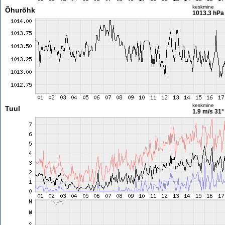
keskmine
Õhurõhk
1013.3 hPa
keskmine
Tuul
1.9 m/s
31°