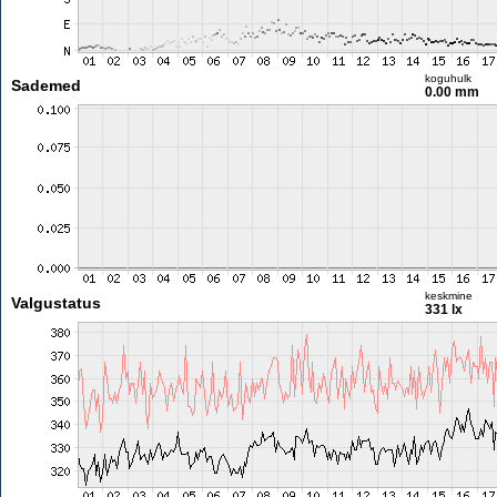
koguhulk
Sademed
0.00 mm
keskmine
Valgustatus
331 lx