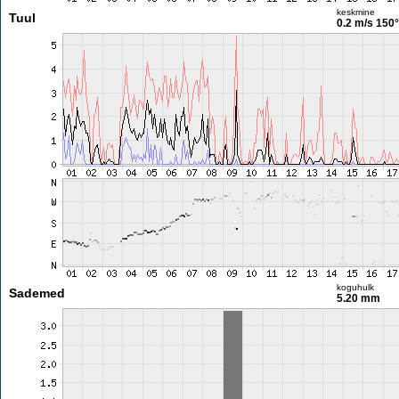
keskmine
Tuul
0.2 m/s
150°
koguhulk
Sademed
5.20 mm