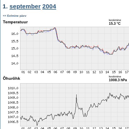
1.
september
2004
<< Eelmine päev
keskmine
Temperatuur
15.3 °C
keskmine
Õhurõhk
1008.3 hPa