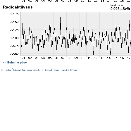
keskmine
Radioaktiivsus
0.098 µSv/h
<< Eelmine päev
©
Tartu Ülikool
,
füüsika instituut
,
keskkonnafüüsika labor