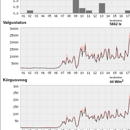
keskmine
Valgustatus
5662 lx
keskmine
Kiirgusvoog
2
44 W/m