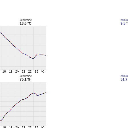
keskmine
miini
13.6 °C
9.5 
keskmine
miini
75.1 %
51.7