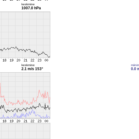
keskmine
1007.0 hPa
keskmine
miini
2.1 m/s
153°
0.0 