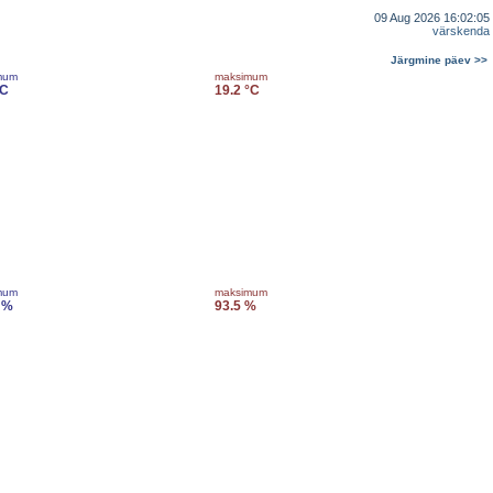
09 Aug 2026 16:02:05
värskenda
Järgmine päev >>
mum
maksimum
°C
19.2 °C
mum
maksimum
 %
93.5 %