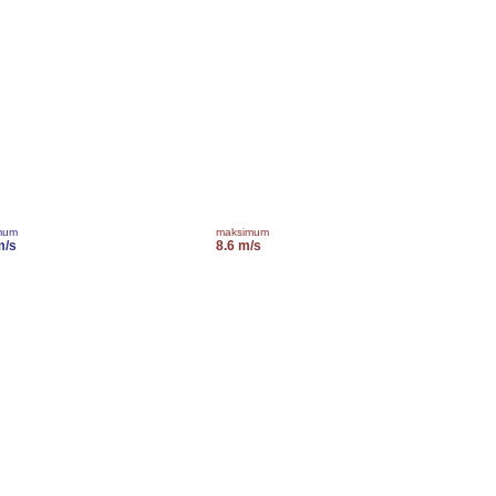
mum
maksimum
m/s
8.6 m/s