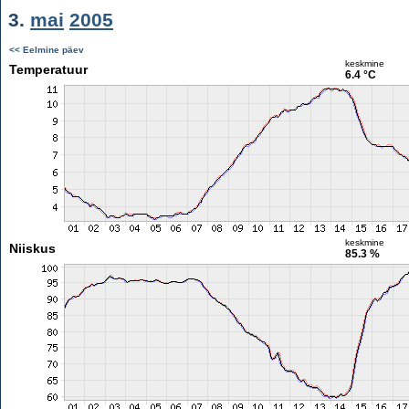
3.
mai
2005
<< Eelmine päev
keskmine
Temperatuur
6.4 °C
keskmine
Niiskus
85.3 %