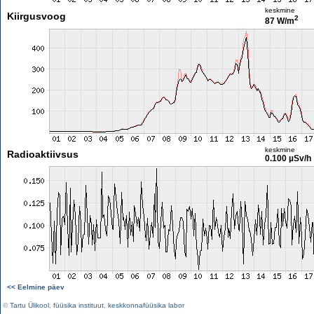
keskmine
Kiirgusvoog
2
87 W/m
keskmine
Radioaktiivsus
0.100 µSv/h
<< Eelmine päev
©
Tartu Ülikool
,
füüsika instituut
,
keskkonnafüüsika labor