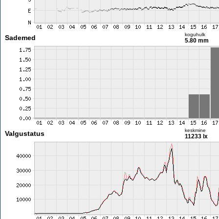
koguhulk
Sademed
5.80 mm
keskmine
Valgustatus
11233 lx