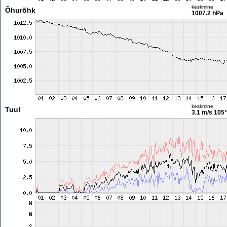
keskmine
Õhurõhk
1007.2 hPa
keskmine
Tuul
3.1 m/s
105°