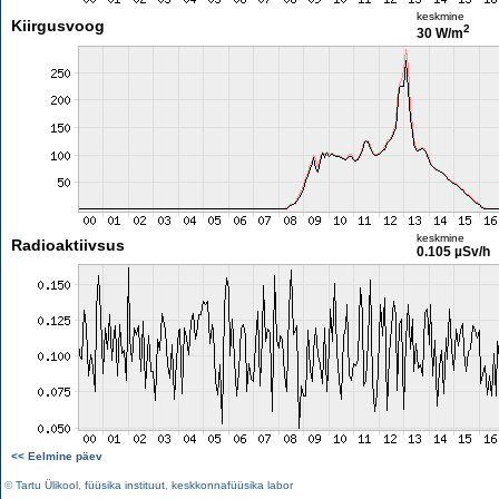
keskmine
Kiirgusvoog
2
30 W/m
keskmine
Radioaktiivsus
0.105 µSv/h
<< Eelmine päev
©
Tartu Ülikool
,
füüsika instituut
,
keskkonnafüüsika labor