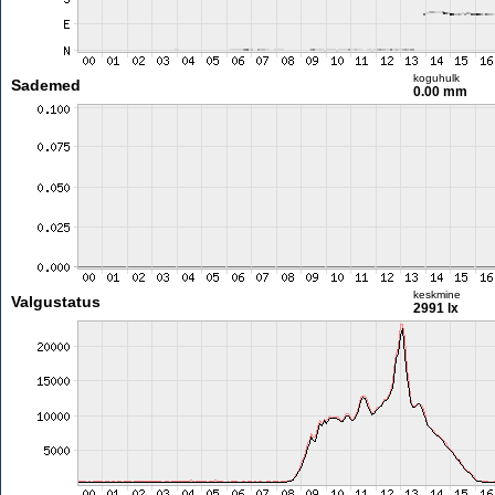
koguhulk
Sademed
0.00 mm
keskmine
Valgustatus
2991 lx