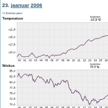
23.
jaanuar
2006
<< Eelmine päev
keskmine
Temperatuur
-17.3 °C
keskmine
Niiskus
77.7 %