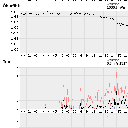
keskmine
Õhurõhk
1036.8 hPa
keskmine
Tuul
0.3 m/s
131°