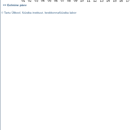
<< Eelmine päev
©
Tartu Ülikool
,
füüsika instituut
,
keskkonnafüüsika labor