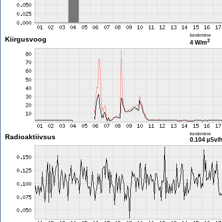
keskmine
Kiirgusvoog
2
4 W/m
keskmine
Radioaktiivsus
0.104 µSv/