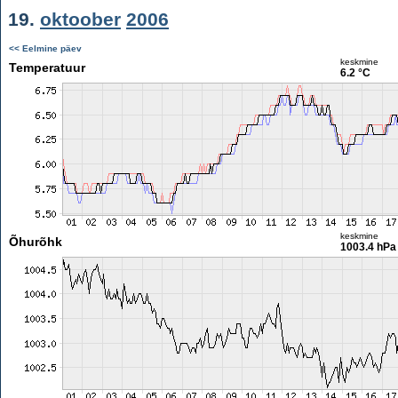
19.
oktoober
2006
<< Eelmine päev
keskmine
Temperatuur
6.2 °C
keskmine
Õhurõhk
1003.4 hPa