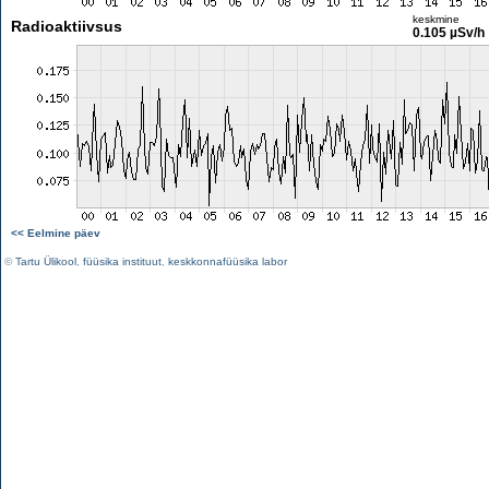
keskmine
Radioaktiivsus
0.105 µSv/h
<< Eelmine päev
©
Tartu Ülikool
,
füüsika instituut
,
keskkonnafüüsika labor