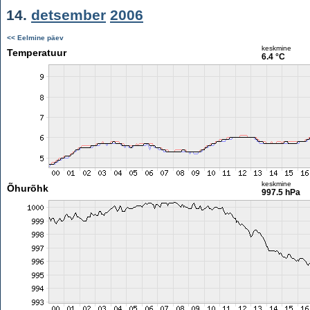
14.
detsember
2006
<< Eelmine päev
keskmine
Temperatuur
6.4 °C
keskmine
Õhurõhk
997.5 hPa