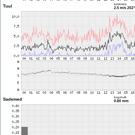
keskmine
Tuul
2.5 m/s
202°
koguhulk
Sademed
0.80 mm