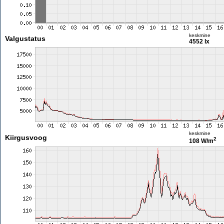
keskmine
Valgustatus
4552 lx
keskmine
Kiirgusvoog
2
108 W/m