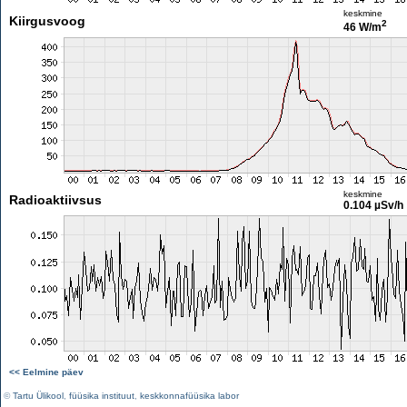
keskmine
Kiirgusvoog
2
46 W/m
keskmine
Radioaktiivsus
0.104 µSv/h
<< Eelmine päev
©
Tartu Ülikool
,
füüsika instituut
,
keskkonnafüüsika labor