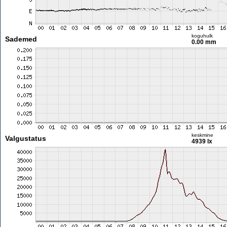
koguhulk
Sademed
0.00 mm
keskmine
Valgustatus
4939 lx