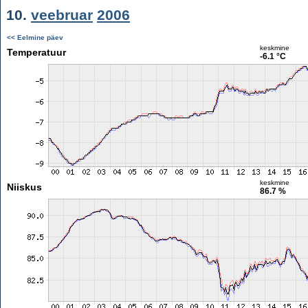
10.
veebruar
2006
<< Eelmine päev
keskmine
Temperatuur
-6.1 °C
keskmine
Niiskus
86.7 %