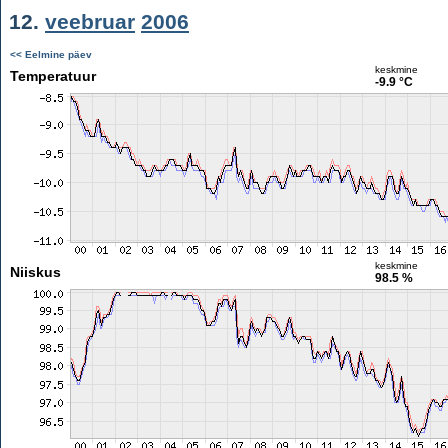
12.
veebruar
2006
<< Eelmine päev
keskmine
Temperatuur
-9.9 °C
keskmine
Niiskus
98.5 %