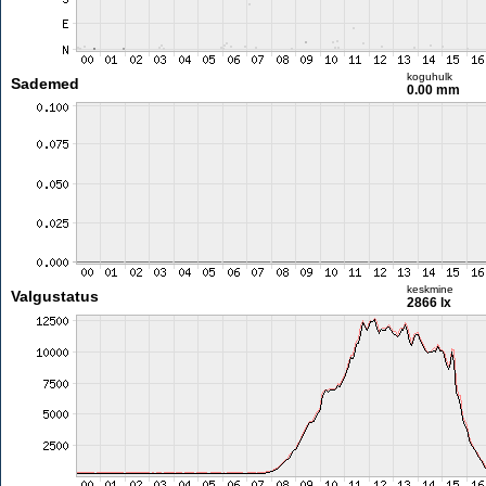
koguhulk
Sademed
0.00 mm
keskmine
Valgustatus
2866 lx