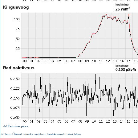
keskmine
Kiirgusvoog
2
26 W/m
keskmine
Radioaktiivsus
0.103 µSv/h
<< Eelmine päev
©
Tartu Ülikool
,
füüsika instituut
,
keskkonnafüüsika labor