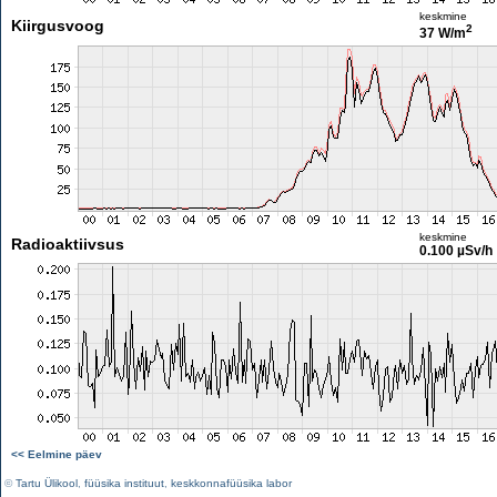
keskmine
Kiirgusvoog
2
37 W/m
keskmine
Radioaktiivsus
0.100 µSv/h
<< Eelmine päev
©
Tartu Ülikool
,
füüsika instituut
,
keskkonnafüüsika labor