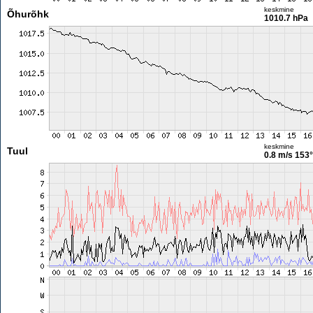
keskmine
Õhurõhk
1010.7 hPa
keskmine
Tuul
0.8 m/s
153°