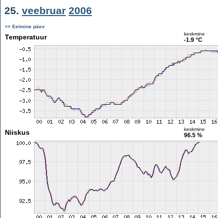
25.
veebruar
2006
<< Eelmine päev
keskmine
Temperatuur
-1.9 °C
keskmine
Niiskus
96.5 %