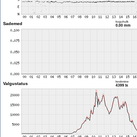
koguhulk
Sademed
0.00 mm
keskmine
Valgustatus
4399 lx