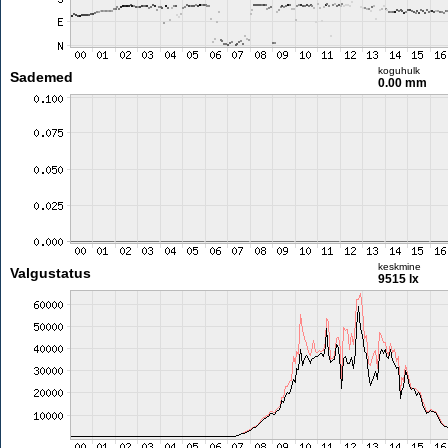
koguhulk
Sademed
0.00 mm
keskmine
Valgustatus
9515 lx