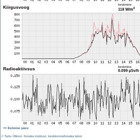
keskmine
Kiirgusvoog
2
118 W/m
keskmine
Radioaktiivsus
0.099 µSv/h
<< Eelmine päev
©
Tartu Ülikool
,
füüsika instituut
,
keskkonnafüüsika labor