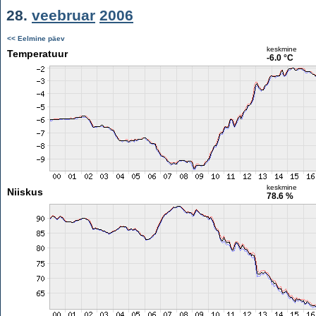
28.
veebruar
2006
<< Eelmine päev
keskmine
Temperatuur
-6.0 °C
keskmine
Niiskus
78.6 %