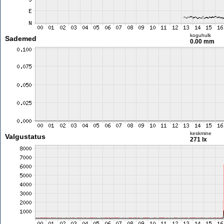
koguhulk
Sademed
0.00 mm
keskmine
Valgustatus
271 lx