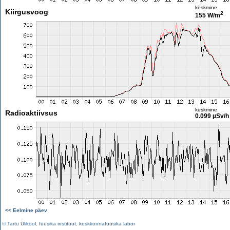
keskmine
Kiirgusvoog
2
155 W/m
keskmine
Radioaktiivsus
0.099 µSv/h
<< Eelmine päev
©
Tartu Ülikool
,
füüsika instituut
,
keskkonnafüüsika labor