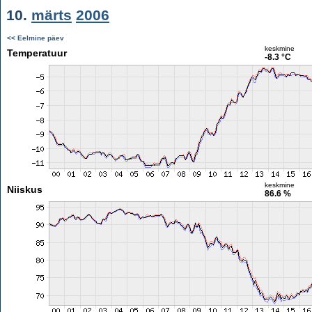
10.
märts
2006
<< Eelmine päev
keskmine
Temperatuur
-8.3 °C
keskmine
Niiskus
86.6 %