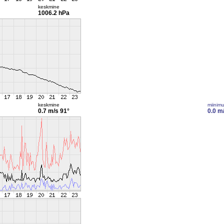
keskmine
1006.2 hPa
keskmine
miinim
0.7 m/s
91°
0.0 m