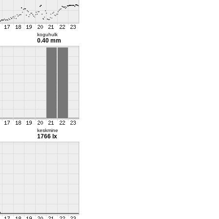
koguhulk
0.40 mm
keskmine
1766 lx