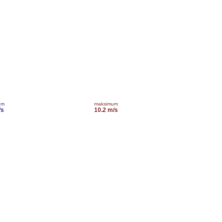
um
maksimum
/s
10.2 m/s