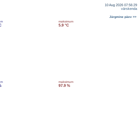
10 Aug 2026 07:56:29
värskenda
Järgmine päev >>
um
maksimum
C
5.9 °C
um
maksimum
%
97.9 %