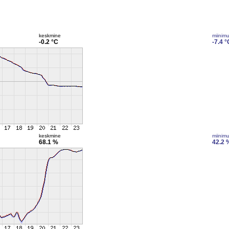
keskmine
miinim
-0.2 °C
-7.4 °
keskmine
miinim
68.1 %
42.2 