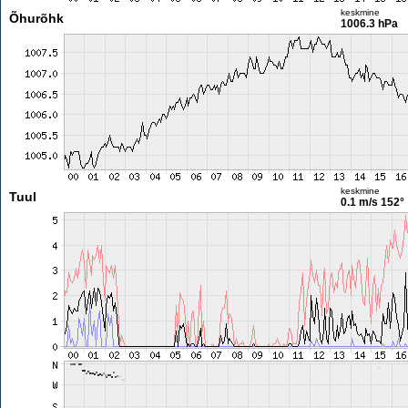
keskmine
Õhurõhk
1006.3 hPa
keskmine
Tuul
0.1 m/s
152°