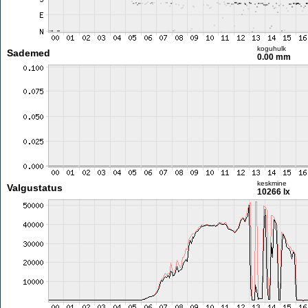
koguhulk
Sademed
0.00 mm
keskmine
Valgustatus
10266 lx