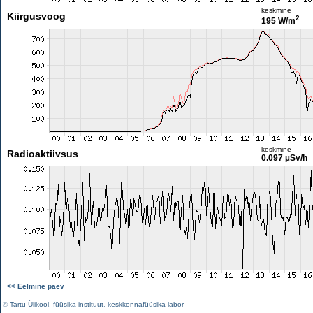
keskmine
Kiirgusvoog
2
195 W/m
keskmine
Radioaktiivsus
0.097 µSv/h
<< Eelmine päev
©
Tartu Ülikool
,
füüsika instituut
,
keskkonnafüüsika labor