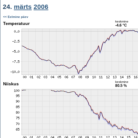
24.
märts
2006
<< Eelmine päev
keskmine
Temperatuur
-4.6 °C
keskmine
Niiskus
80.5 %