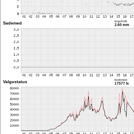
koguhulk
Sademed
2.60 mm
keskmine
Valgustatus
17577 lx