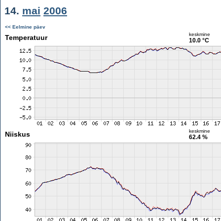
14.
mai
2006
<< Eelmine päev
keskmine
Temperatuur
10.0 °C
keskmine
Niiskus
62.4 %