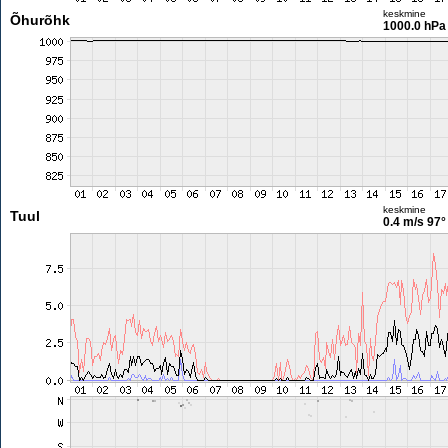
keskmine
Õhurõhk
1000.0 hPa
keskmine
Tuul
0.4 m/s
97°