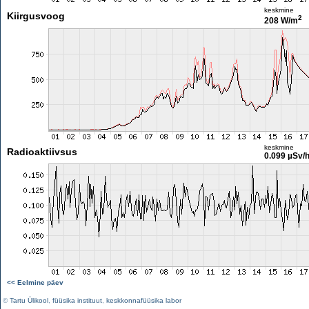
keskmine
Kiirgusvoog
2
208 W/m
keskmine
Radioaktiivsus
0.099 µSv/
<< Eelmine päev
©
Tartu Ülikool
,
füüsika instituut
,
keskkonnafüüsika labor