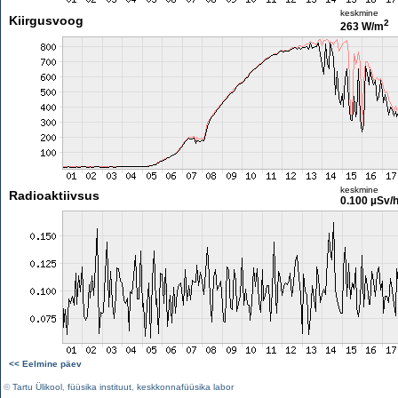
keskmine
Kiirgusvoog
2
263 W/m
keskmine
Radioaktiivsus
0.100 µSv/
<< Eelmine päev
©
Tartu Ülikool
,
füüsika instituut
,
keskkonnafüüsika labor