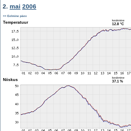
2.
mai
2006
<< Eelmine päev
keskmine
Temperatuur
12.8 °C
keskmine
Niiskus
37.1 %