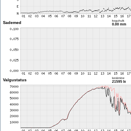
koguhulk
Sademed
0.00 mm
keskmine
Valgustatus
21595 lx