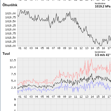
keskmine
Õhurõhk
1019.2 hPa
keskmine
Tuul
3.5 m/s
41°