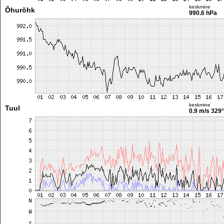
keskmine
Õhurõhk
990.6 hPa
keskmine
Tuul
0.9 m/s
329°