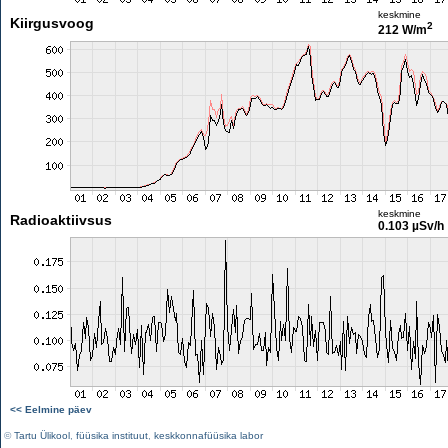
keskmine
Kiirgusvoog
2
212 W/m
keskmine
Radioaktiivsus
0.103 µSv/h
<< Eelmine päev
©
Tartu Ülikool
,
füüsika instituut
,
keskkonnafüüsika labor