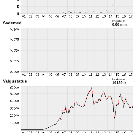
koguhulk
Sademed
0.00 mm
keskmine
Valgustatus
19139 lx