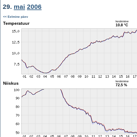
29.
mai
2006
<< Eelmine päev
keskmine
Temperatuur
10.8 °C
keskmine
Niiskus
72.5 %