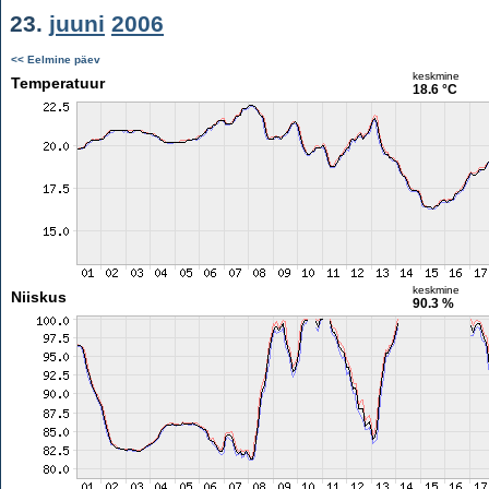
23.
juuni
2006
<< Eelmine päev
keskmine
Temperatuur
18.6 °C
keskmine
Niiskus
90.3 %