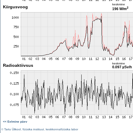
keskmine
Kiirgusvoog
2
196 W/m
keskmine
Radioaktiivsus
0.097 µSv/h
<< Eelmine päev
©
Tartu Ülikool
,
füüsika instituut
,
keskkonnafüüsika labor