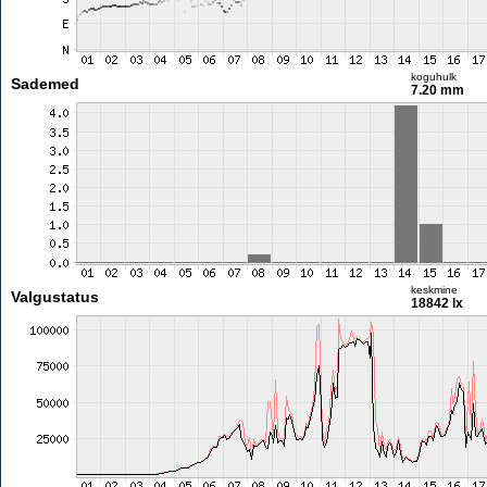
koguhulk
Sademed
7.20 mm
keskmine
Valgustatus
18842 lx