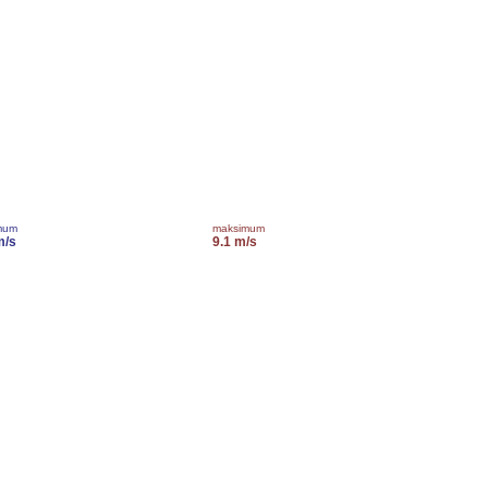
mum
maksimum
m/s
9.1 m/s