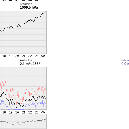
keskmine
1009.5 hPa
keskmine
miini
2.1 m/s
256°
0.0 