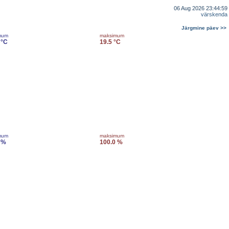
06 Aug 2026 23:44:59
värskenda
Järgmine päev >>
mum
maksimum
 °C
19.5 °C
mum
maksimum
 %
100.0 %