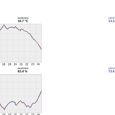
keskmine
miini
16.7 °C
13.3
keskmine
miini
83.4 %
73.4