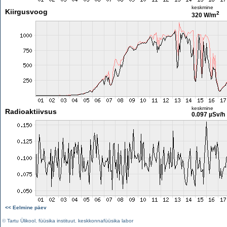
keskmine
Kiirgusvoog
2
320 W/m
keskmine
Radioaktiivsus
0.097 µSv/h
<< Eelmine päev
©
Tartu Ülikool
,
füüsika instituut
,
keskkonnafüüsika labor