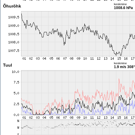
keskmine
Õhurõhk
1008.6 hPa
keskmine
Tuul
1.9 m/s
308°