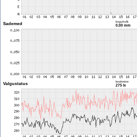
koguhulk
Sademed
0.00 mm
keskmine
Valgustatus
275 lx