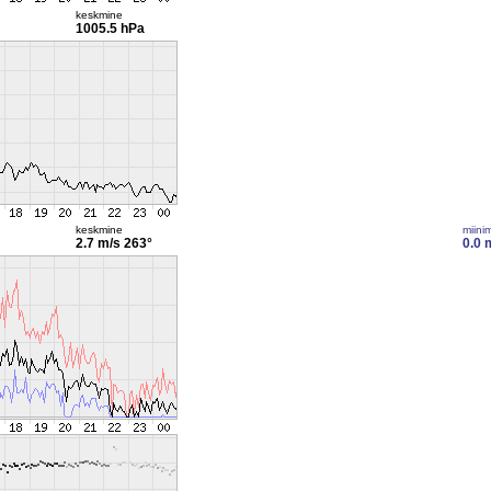
keskmine
1005.5 hPa
keskmine
miini
2.7 m/s
263°
0.0 