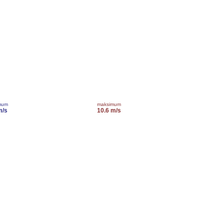
mum
maksimum
m/s
10.6 m/s