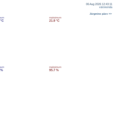
06 Aug 2026 12:43:11
värskenda
Järgmine päev >>
mum
maksimum
 °C
21.9 °C
mum
maksimum
 %
95.7 %