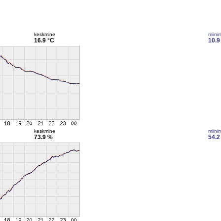
keskmine
miini
16.9 °C
10.9
keskmine
miini
73.9 %
54.2