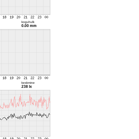
koguhulk
0.00 mm
keskmine
238 lx