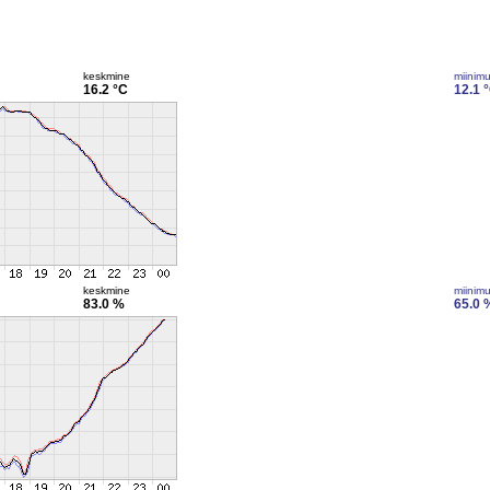
keskmine
miinim
16.2 °C
12.1 
keskmine
miinim
83.0 %
65.0 