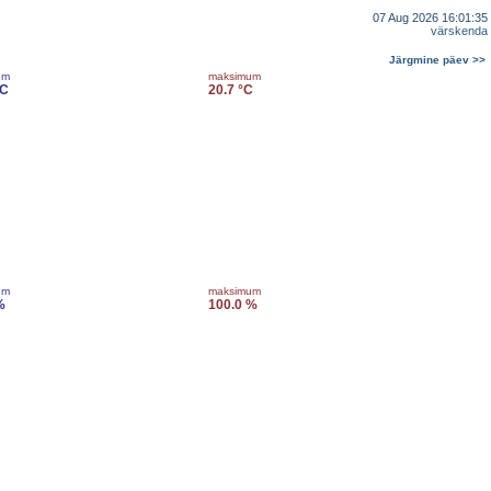
07 Aug 2026 16:01:35
värskenda
Järgmine päev >>
um
maksimum
°C
20.7 °C
um
maksimum
%
100.0 %