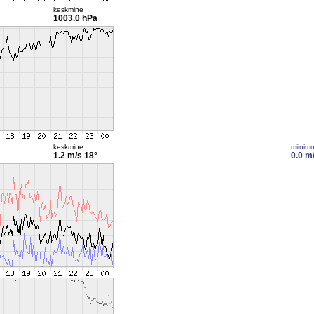
keskmine
1003.0 hPa
keskmine
miinim
1.2 m/s
18°
0.0 m