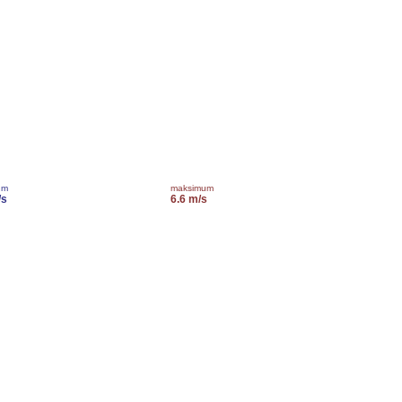
um
maksimum
/s
6.6 m/s