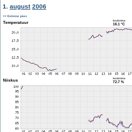
1.
august
2006
<< Eelmine päev
keskmine
Temperatuur
16.1 °C
keskmine
Niiskus
72.7 %