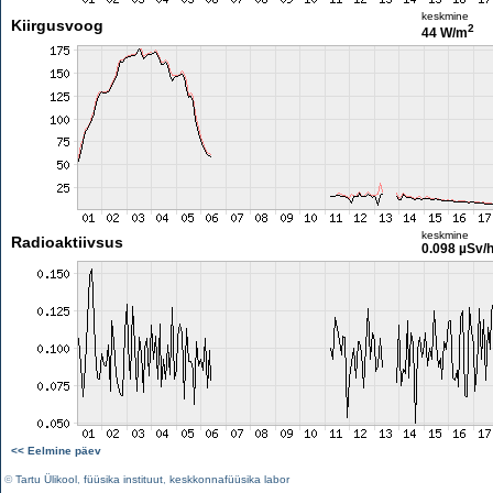
keskmine
Kiirgusvoog
2
44 W/m
keskmine
Radioaktiivsus
0.098 µSv/
<< Eelmine päev
©
Tartu Ülikool
,
füüsika instituut
,
keskkonnafüüsika labor