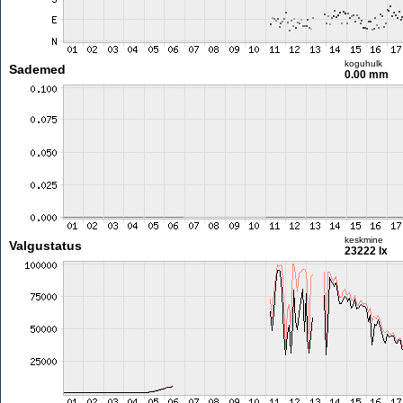
koguhulk
Sademed
0.00 mm
keskmine
Valgustatus
23222 lx