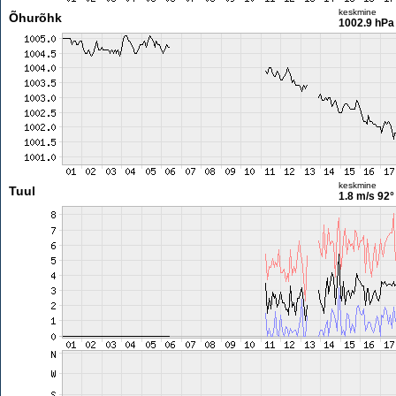
keskmine
Õhurõhk
1002.9 hPa
keskmine
Tuul
1.8 m/s
92°