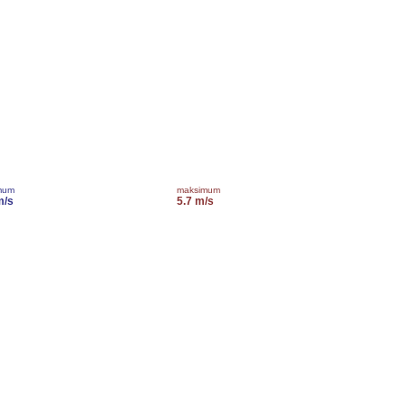
mum
maksimum
m/s
5.7 m/s