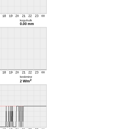
koguhulk
0.00 mm
keskmine
2
2 W/m