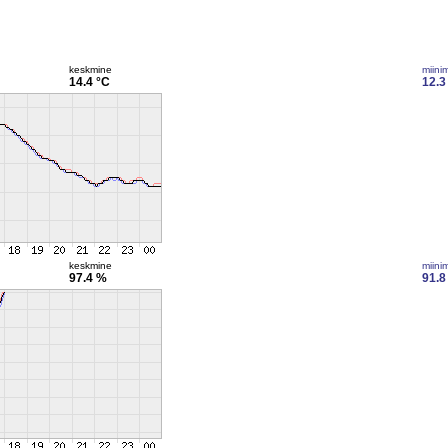
keskmine
miini
14.4 °C
12.3
keskmine
miini
97.4 %
91.8