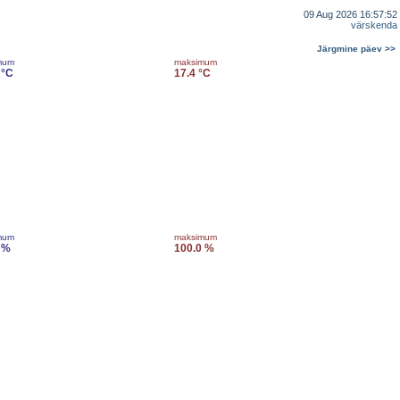
09 Aug 2026 16:57:52
värskenda
Järgmine päev >>
mum
maksimum
 °C
17.4 °C
mum
maksimum
 %
100.0 %