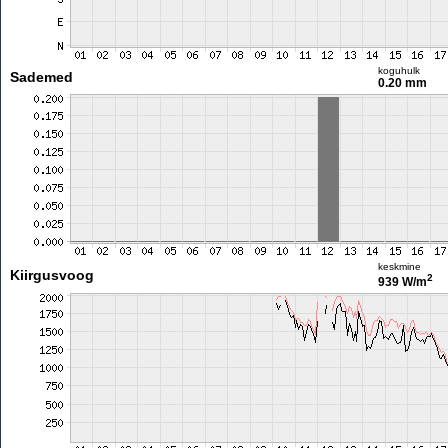
koguhulk
Sademed
0.20 mm
keskmine
Kiirgusvoog
2
939 W/m