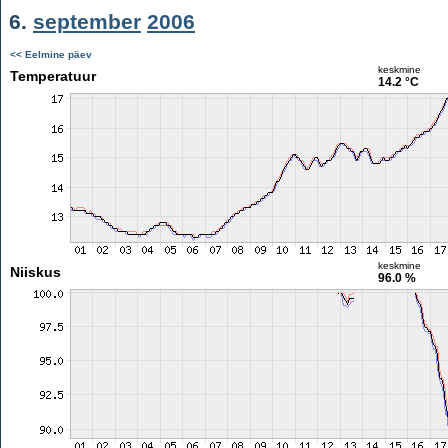
6.
september
2006
<< Eelmine päev
keskmine
Temperatuur
14.2 °C
keskmine
Niiskus
96.0 %