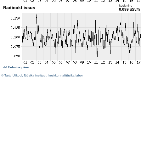
keskmine
Radioaktiivsus
0.099 µSv/h
<< Eelmine päev
©
Tartu Ülikool
,
füüsika instituut
,
keskkonnafüüsika labor