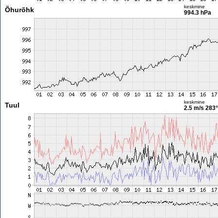
keskmine
Õhurõhk
994.3 hPa
keskmine
Tuul
2.5 m/s
283°