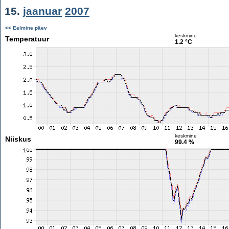
15.
jaanuar
2007
<< Eelmine päev
keskmine
Temperatuur
1.2 °C
keskmine
Niiskus
99.4 %