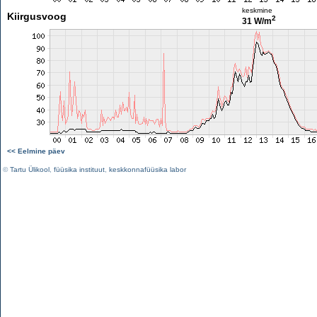
keskmine
Kiirgusvoog
2
31 W/m
<< Eelmine päev
©
Tartu Ülikool
,
füüsika instituut
,
keskkonnafüüsika labor