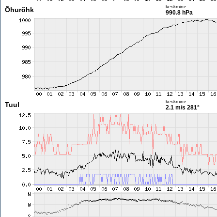
keskmine
Õhurõhk
990.8 hPa
keskmine
Tuul
2.1 m/s
281°