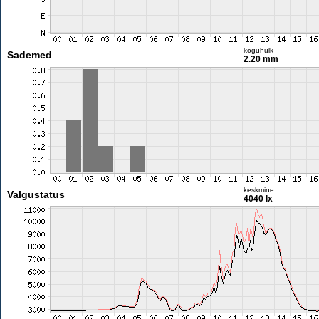
koguhulk
Sademed
2.20 mm
keskmine
Valgustatus
4040 lx