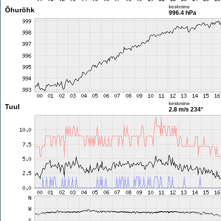
keskmine
Õhurõhk
996.4 hPa
keskmine
Tuul
2.8 m/s
234°