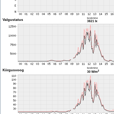
keskmine
Valgustatus
3821 lx
keskmine
Kiirgusvoog
2
30 W/m