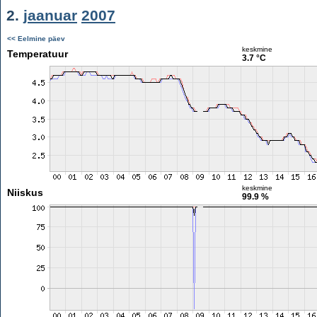
2.
jaanuar
2007
<< Eelmine päev
keskmine
Temperatuur
3.7 °C
keskmine
Niiskus
99.9 %