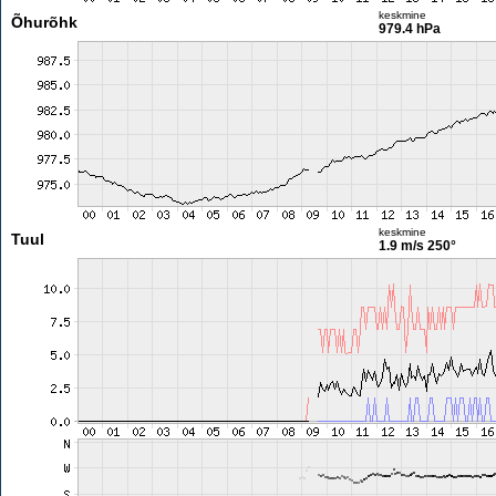
keskmine
Õhurõhk
979.4 hPa
keskmine
Tuul
1.9 m/s
250°