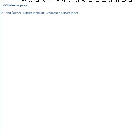
<< Eelmine päev
©
Tartu Ülikool
,
füüsika instituut
,
keskkonnafüüsika labor